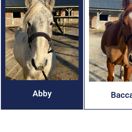
Abby
Bacc