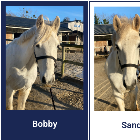
Bobby
San