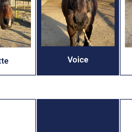
Voice
tte