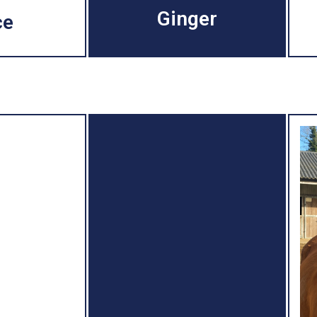
Ginger
ce