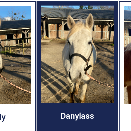
Danylass
dy